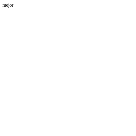
mejor